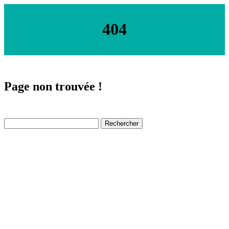
404
Page non trouvée !
test-annuaire.com