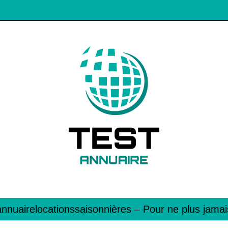
| annuairelocationssai­son­nières – Pour ne plus ja