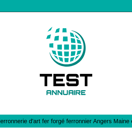
Ferronnerie d’art fer forgé ferronnier Angers Maine 