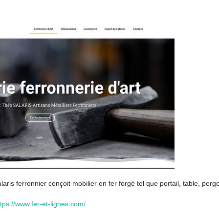
laris ferronnier conçoit mobilier en fer forgé tel que portail, table, pergo
ttps://www.fer-et-lignes.com/